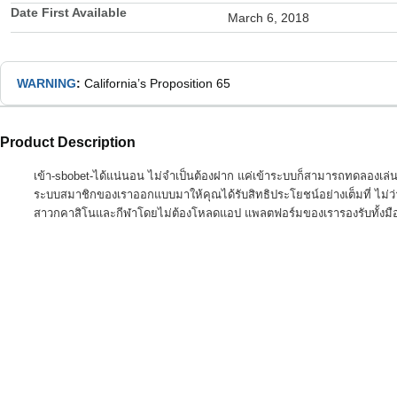
Date First Available
March 6, 2018
WARNING
:
California’s Proposition 65
Product Description
เข้า-sbobet-ได้แน่นอน ไม่จำเป็นต้องฝาก แค่เข้าระบบก็สามารถทดลองเล่น 
ระบบสมาชิกของเราออกแบบมาให้คุณได้รับสิทธิประโยชน์อย่างเต็มที่ ไม่
สาวกคาสิโนและกีฬาโดยไม่ต้องโหลดแอป แพลตฟอร์มของเรารองรับทั้งมื