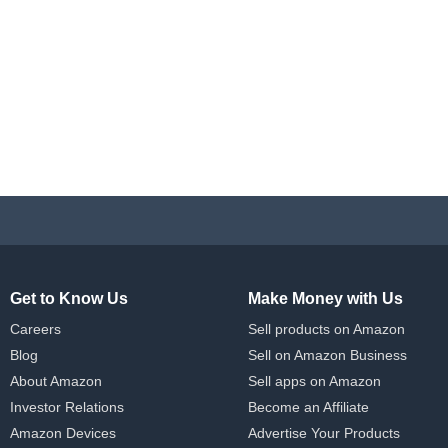
Get to Know Us
Make Money with Us
Careers
Sell products on Amazon
Blog
Sell on Amazon Business
About Amazon
Sell apps on Amazon
Investor Relations
Become an Affiliate
Amazon Devices
Advertise Your Products