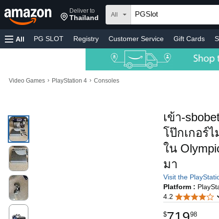
Deliver to
All
Thailand
PG SLOT
Registry
Customer Service
Gift Cards
S
All
›
›
Video Games
PlayStation 4
Consoles
เข้า-sbobet
โป๊กเกอร์ไ
ใน Olympic
มา
Visit the PlayStat
Platform :
PlaySt
4.2
719
$
98