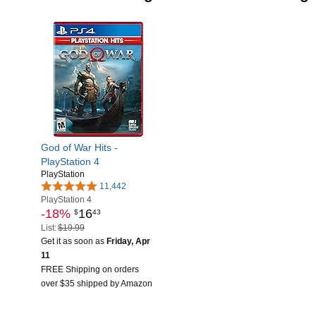
God of War Hits -
PlayStation 4
PlayStation
11,442
PlayStation 4
-18%
16
$
43
List:
$19.99
Get it as soon as
Friday, Apr
11
FREE Shipping on orders
over $35 shipped by Amazon