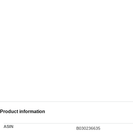
Product information
ASIN
B030236635