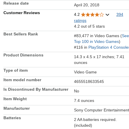
Release date
April 20, 2018
Customer Reviews
4.2
394
ratings
4.2 out of 5 stars
Best Sellers Rank
#83,477 in Video Games (
See
Top 100 in Video Games
)
#116 in
PlayStation 4 Console
Product Dimensions
14.3 x 4.5 x 17 inches; 7.41
ounces
Type of item
Video Game
Item model number
4655518633545
Is Discontinued By Manufacturer
No
Item Weight
7.4 ounces
Manufacturer
Sony Computer Entertainmen
Batteries
2 AA batteries required.
(included)