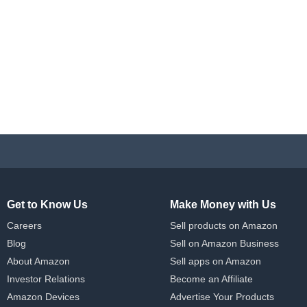
Get to Know Us
Make Money with Us
Careers
Sell products on Amazon
Blog
Sell on Amazon Business
About Amazon
Sell apps on Amazon
Investor Relations
Become an Affiliate
Amazon Devices
Advertise Your Products