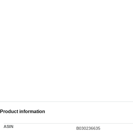
Product information
ASIN
B030236635