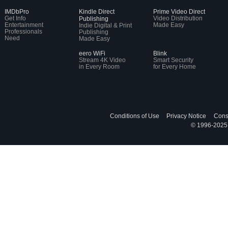
IMDbPro
Kindle Direct
Prime Video Direct
Get Info
Video Distribution
Publishing
Entertainment
Made Easy
Indie Digital & Print
Professionals
Publishing
Need
Made Easy
eero WiFi
Blink
Stream 4K Video
Smart Security
in Every Room
for Every Home
Conditions of Use
Privacy Notice
Cons
© 1996-2025, 