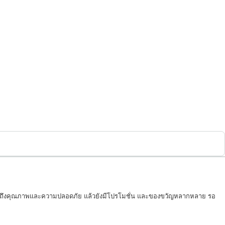
่นใจได้ถึงคุณภาพและความปลอดภัย แล้วยังมีโปรโมชั่น และของขวัญหลากหลาย รอ