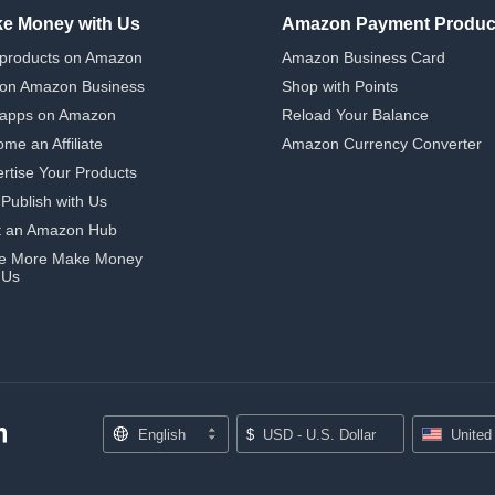
e Money with Us
Amazon Payment Produc
 products on Amazon
Amazon Business Card
 on Amazon Business
Shop with Points
 apps on Amazon
Reload Your Balance
me an Affiliate
Amazon Currency Converter
rtise Your Products
-Publish with Us
t an Amazon Hub
e More Make Money
 Us
English
$
USD - U.S. Dollar
United