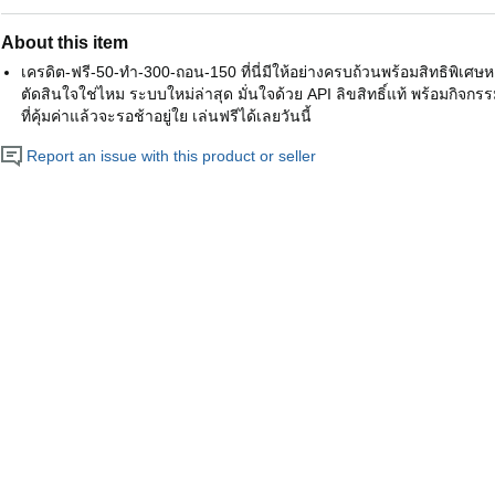
About this item
เครดิต-ฟรี-50-ทำ-300-ถอน-150 ที่นี่มีให้อย่างครบถ้วนพร้อมสิทธิพิเศ
ตัดสินใจใช่ไหม ระบบใหม่ล่าสุด มั่นใจด้วย API ลิขสิทธิ์แท้ พร้อมกิจกรรม
ที่คุ้มค่าแล้วจะรอช้าอยู่ใย เล่นฟรีได้เลยวันนี้
Report an issue with this product or seller