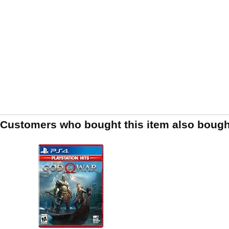
Customers who bought this item also bough