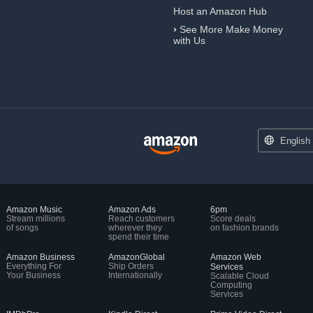
Host an Amazon Hub
›
See More Make Money
with Us
English
Amazon Music
Amazon Ads
6pm
Stream millions
Reach customers
Score deals
of songs
wherever they
on fashion brands
spend their time
Amazon Business
AmazonGlobal
Amazon Web
Everything For
Ship Orders
Services
Your Business
Internationally
Scalable Cloud
Computing
Services