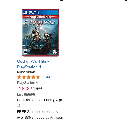
God of War Hits -
PlayStation 4
PlayStation
11,442
PlayStation 4
-18%
16
$
43
List:
$19.99
Get it as soon as
Friday, Apr
11
FREE Shipping on orders
over $35 shipped by Amazon