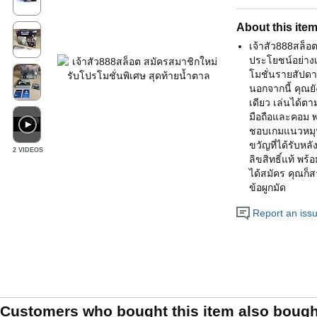
About this ite
เจ้าสัว888สล็อ
ประโยชน์อย่างเ
โมชั่นรายสัปดาห
นอกจากนี้ คุณย
เดียว เล่นได้ต
มือถือและคอม 
ชอบเกมแนวหมุนว
ขวัญที่ได้รับหล
2 VIDEOS
ลิขสิทธิ์แท้ พร้
ได้สมัคร คุณก็ส
ข้อผูกมัด
Report an issue
Customers who bought this item also bough