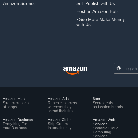
Amazon Science
Self-Publish with Us
Host an Amazon Hub
›
See More Make Money
with Us
English
Amazon Music
Amazon Ads
6pm
Stream millions
Reach customers
Score deals
of songs
wherever they
on fashion brands
spend their time
Amazon Business
AmazonGlobal
Amazon Web
Everything For
Ship Orders
Services
Your Business
Internationally
Scalable Cloud
Computing
Services