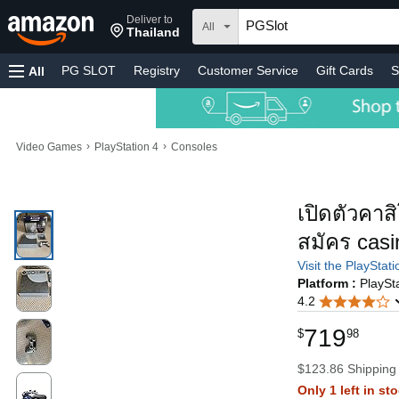
Deliver to
All
Thailand
PG SLOT
Registry
Customer Service
Gift Cards
S
All
›
›
Video Games
PlayStation 4
Consoles
เปิดตัวคา
สมัคร casi
Visit the PlayStat
Platform :
PlaySt
4.2
719
$
98
$123.86 Shipping
Only 1 left in st