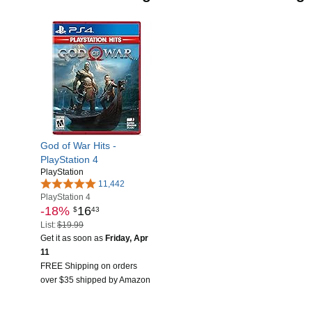
God of War Hits -
PlayStation 4
PlayStation
11,442
PlayStation 4
-18%
16
$
43
List:
$19.99
Get it as soon as
Friday, Apr
11
FREE Shipping on orders
over $35 shipped by Amazon