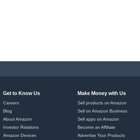
Get to Know Us
Make Money with Us
Careers
Sell products on Amazon
Blog
Sell on Amazon Business
About Amazon
Sell apps on Amazon
Investor Relations
Become an Affiliate
Amazon Devices
Advertise Your Products