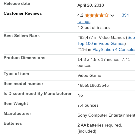
Release date
April 20, 2018
Customer Reviews
4.2
394
ratings
4.2 out of 5 stars
Best Sellers Rank
#83,477 in Video Games (
See
Top 100 in Video Games
)
#116 in
PlayStation 4 Console
Product Dimensions
14.3 x 4.5 x 17 inches; 7.41
ounces
Type of item
Video Game
Item model number
4655518633545
Is Discontinued By Manufacturer
No
Item Weight
7.4 ounces
Manufacturer
Sony Computer Entertainmen
Batteries
2 AA batteries required.
(included)