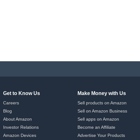
Get to Know Us
Make Money with Us
Careers
Sell products on Amazon
Blog
Sell on Amazon Business
About Amazon
Sell apps on Amazon
Investor Relations
Become an Affiliate
Amazon Devices
Advertise Your Products