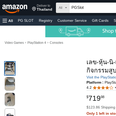
Deliver to
All
Thailand
PG SLOT
Registry
Customer Service
Gift Cards
S
All
›
›
Video Games
PlayStation 4
Consoles
เลข-หุ้น-น
กิจกรรมสู
Visit the PlayStat
Platform :
PlaySt
4.2
719
$
98
$123.86 Shipping
Only 1 left in st