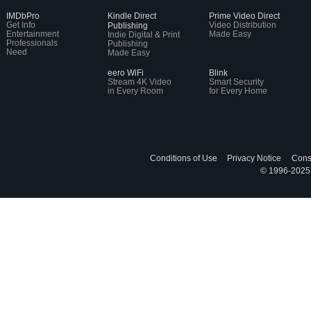
IMDbPro
Kindle Direct
Prime Video Direct
Get Info
Video Distribution
Publishing
Entertainment
Made Easy
Indie Digital & Print
Professionals
Publishing
Need
Made Easy
eero WiFi
Blink
Stream 4K Video
Smart Security
in Every Room
for Every Home
Conditions of Use
Privacy Notice
Cons
© 1996-2025, 