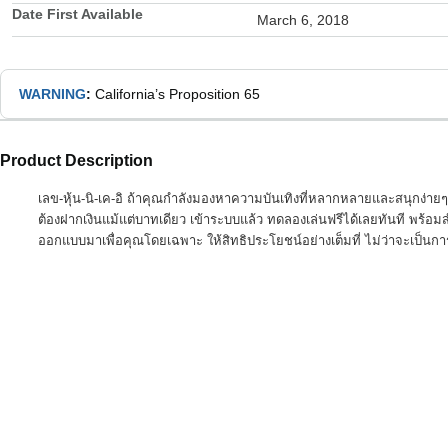
Date First Available
March 6, 2018
WARNING
:
California’s Proposition 65
Product Description
เลข-หุ้น-นิ-เค-อิ ถ้าคุณกำลังมองหาความบันเทิงที่หลากหลายและสนุกง่าย
ต้องฝากเงินแม้แต่บาทเดียว เข้าระบบแล้ว ทดลองเล่นฟรีได้เลยทันที พร้อม
ออกแบบมาเพื่อคุณโดยเฉพาะ ให้สิทธิประโยชน์อย่างเต็มที่ ไม่ว่าจะเป็