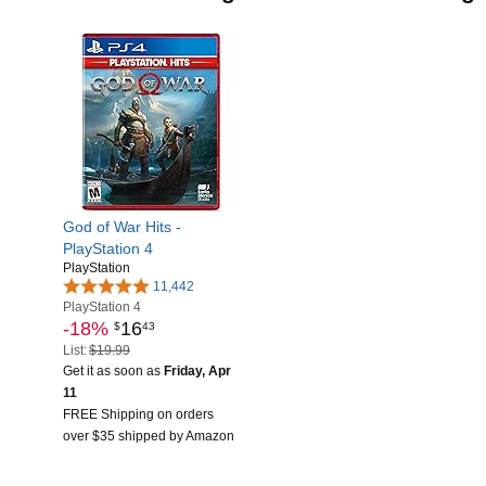
God of War Hits -
PlayStation 4
PlayStation
11,442
PlayStation 4
-18%
16
$
43
List:
$19.99
Get it as soon as
Friday, Apr
11
FREE Shipping on orders
over $35 shipped by Amazon