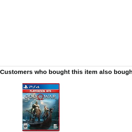
Customers who bought this item also bough