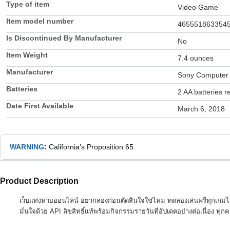
Type of item
Video Game
Item model number
465551863354
Is Discontinued By Manufacturer
No
Item Weight
7.4 ounces
Manufacturer
Sony Computer 
Batteries
2 AA batteries r
Date First Available
March 6, 2018
WARNING
:
California’s Proposition 65
Product Description
เว็บแท่งหวยออนไลน์ อยากลองก่อนตัดสินใจใช่ไหม ทดลองเล่นฟรีทุกเกมได้ท
มั่นใจด้วย API ลิขสิทธิ์แท้พร้อมกิจกรรมรายวันที่อัปเดตอย่างต่อเนื่อง ทุกคร