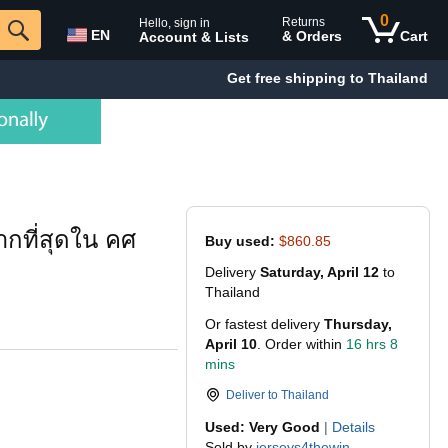
0
Returns
Hello, sign in
EN
& Orders
Cart
Account & Lists
Get free shipping to Thailand
ากที่สุดใน คศ
Buy used:
$860.85
Delivery
Saturday, April 12
to
Thailand
Or fastest delivery
Thursday,
April 10
. Order within
16 hrs 8
mins
Deliver to
Thailand
Used: Very Good
|
Details
Sold by
jerseys4thewin