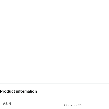
Product information
ASIN
B030236635