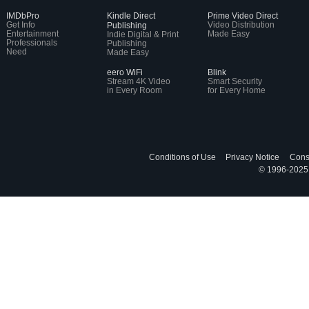
IMDbPro
Kindle Direct
Prime Video Direct
Get Info
Video Distribution
Publishing
Entertainment
Made Easy
Indie Digital & Print
Professionals
Publishing
Need
Made Easy
eero WiFi
Blink
Stream 4K Video
Smart Security
in Every Room
for Every Home
Conditions of Use
Privacy Notice
Cons
© 1996-2025, 