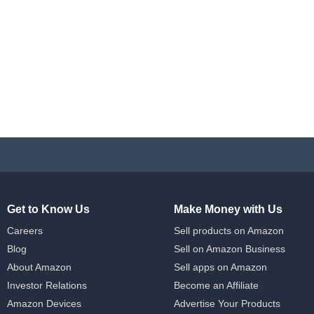
Get to Know Us
Make Money with Us
Careers
Sell products on Amazon
Blog
Sell on Amazon Business
About Amazon
Sell apps on Amazon
Investor Relations
Become an Affiliate
Amazon Devices
Advertise Your Products