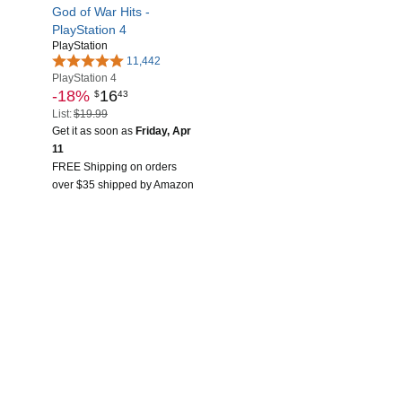
God of War Hits -
PlayStation 4
PlayStation
11,442
PlayStation 4
-18%
16
$
43
List:
$19.99
Get it as soon as
Friday, Apr
11
FREE Shipping on orders
over $35 shipped by Amazon