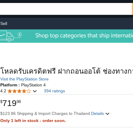
Sell
โหลดรับเครดิตฟรี ฝากถอนออโต้ ช่องทาง
Visit the PlayStation Store
Platform :
PlayStation 4
4.2
394 ratings
719
$
98
$123.86 Shipping & Import Charges to Thailand
Details
Only 1 left in stock - order soon.