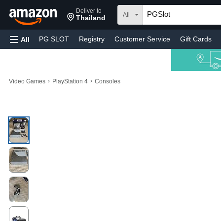
Deliver to
All
Thailand
PG SLOT
Registry
Customer Service
Gift Cards
All
›
›
Video Games
PlayStation 4
Consoles