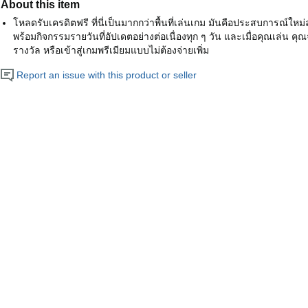
About this item
โหลดรับเครดิตฟรี ที่นี่เป็นมากกว่าพื้นที่เล่นเกม มันคือประสบการณ์ใหม่ล
พร้อมกิจกรรมรายวันที่อัปเดตอย่างต่อเนื่องทุก ๆ วัน และเมื่อคุณเล่น คุ
รางวัล หรือเข้าสู่เกมพรีเมียมแบบไม่ต้องจ่ายเพิ่ม
Report an issue with this product or seller