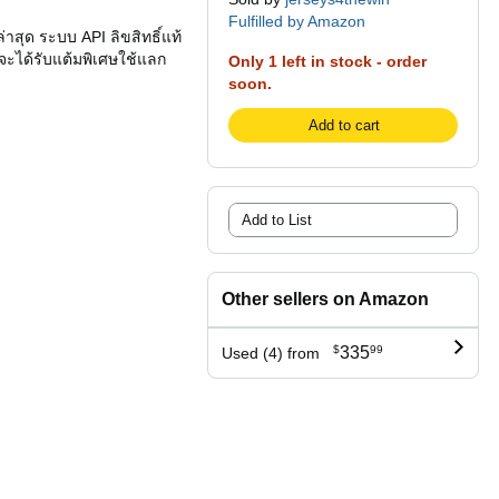
Fulfilled by Amazon
่าสุด ระบบ API ลิขสิทธิ์แท้
ณจะได้รับแต้มพิเศษใช้แลก
Only 1 left in stock - order
soon.
Add to cart
Add to List
Other sellers on Amazon
$
335
99
Used (4) from