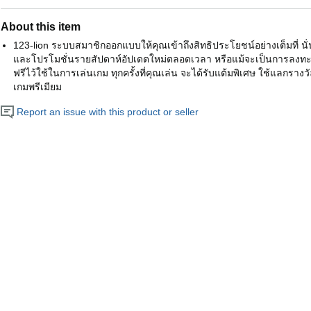
About this item
123-lion ระบบสมาชิกออกแบบให้คุณเข้าถึงสิทธิประโยชน์อย่างเต็มที่ 
และโปรโมชั่นรายสัปดาห์อัปเดตใหม่ตลอดเวลา หรือแม้จะเป็นการลงทะเบ
ฟรีไว้ใช้ในการเล่นเกม ทุกครั้งที่คุณเล่น จะได้รับแต้มพิเศษ ใช้แลกรางวัล
เกมพรีเมียม
Report an issue with this product or seller