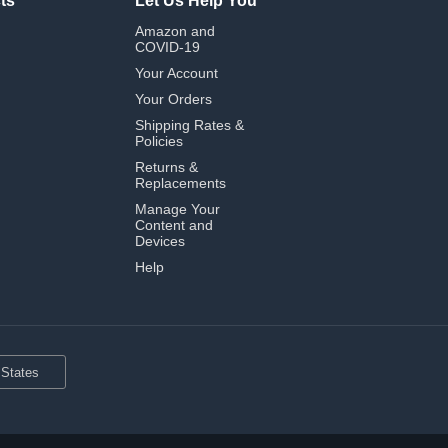
ts
Let Us Help You
Amazon and
COVID-19
Your Account
Your Orders
Shipping Rates &
Policies
Returns &
Replacements
Manage Your
Content and
Devices
Help
 States