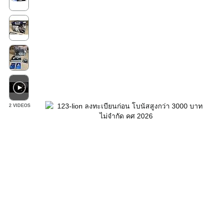
2 VIDEOS