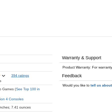
Warranty & Support
Product Warranty: For warranty
Feedback
394 ratings
s
Would you like to
tell us abou
eo Games (
See Top 100 in
tion 4 Consoles
 inches; 7.41 ounces