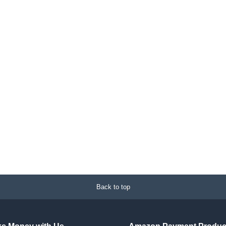
Back to top