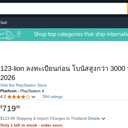
Sell
123-lion ลงทะเบียนก่อน โบนัสสูงกว่า 3000
2026
Visit the PlayStation Store
Platform :
PlayStation 4
4.2
394 ratings
719
$
98
$123.86 Shipping & Import Charges to Thailand
Details
Only 1 left in stock - order soon.