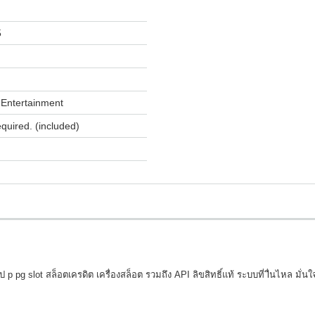
5
Entertainment
equired. (included)
 pg slot สล็อตเครดิต เครื่องสล็อต รวมถึง API ลิขสิทธิ์แท้ ระบบที่ lื่นไหล มั