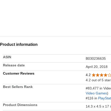
Product information
ASIN
B030236635
Release date
April 20, 2018
Customer Reviews
4.2
4.2 out of 5 star
Best Sellers Rank
#83,477 in Vid
Video Games
)
#116 in
PlaySta
Product Dimensions
14.3 x 4.5 x 17