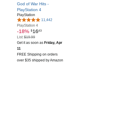
God of War Hits -
PlayStation 4
PlayStation
11,442
PlayStation 4
-18%
16
$
43
List:
$19.99
Get it as soon as
Friday, Apr
11
FREE Shipping on orders
over $35 shipped by Amazon