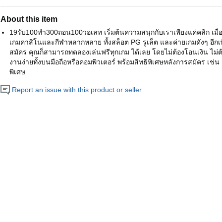
About this item
19รับ100ทํา300ถอน100วอเลท เริ่มต้นความสนุกกับเราเพียงแค่คลิก เมื่
เกมคาสิโนและกีฬาหลากหลาย ทั้งสล็อต PG รูเล็ต และค่ายเกมดังๆ อีกเพี
สมัคร คุณก็สามารถทดลองเล่นฟรีทุกเกม ได้เลย โดยไม่ต้องโอนเงิน ไม
งานง่ายทั้งบนมือถือหรือคอมพิวเตอร์ พร้อมสิทธิพิเศษหลังการสมัคร เช
พิเศษ
Report an issue with this product or seller