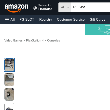
Deliver to
All
Thailand
PG SLOT
Registry
Customer Service
Gift Cards
All
›
›
Video Games
PlayStation 4
Consoles