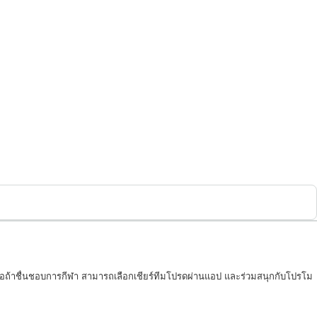
หรือถ้าชื่นชอบการกีฬา สามารถเลือกเชียร์ทีมโปรดผ่านแอป และร่วมสนุกกับโปรโม