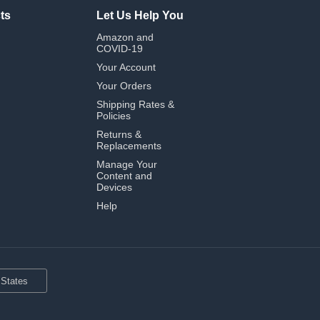
ts
Let Us Help You
Amazon and
COVID-19
Your Account
Your Orders
Shipping Rates &
Policies
Returns &
Replacements
Manage Your
Content and
Devices
Help
 States