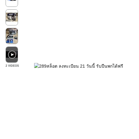
2 VIDEOS