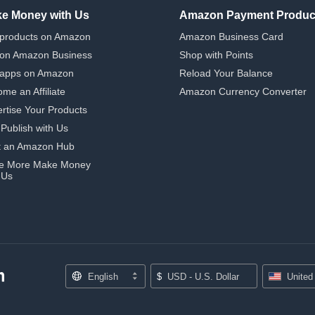
e Money with Us
Amazon Payment Produc
 products on Amazon
Amazon Business Card
 on Amazon Business
Shop with Points
 apps on Amazon
Reload Your Balance
me an Affiliate
Amazon Currency Converter
rtise Your Products
-Publish with Us
t an Amazon Hub
e More Make Money
 Us
English
$
USD - U.S. Dollar
United