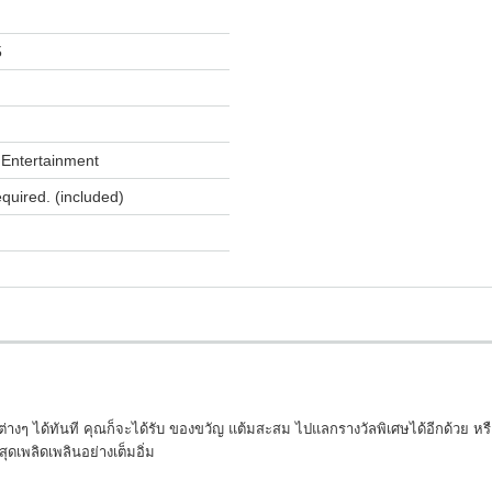
5
Entertainment
equired. (included)
ต่างๆ ได้ทันที คุณก็จะได้รับ ของขวัญ แต้มสะสม ไปแลกรางวัลพิเศษได้อีกด้วย 
์สุดเพลิดเพลินอย่างเต็มอิ่ม