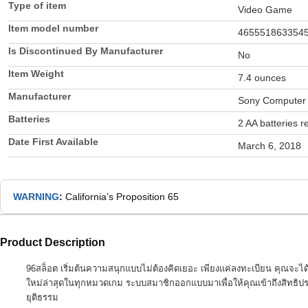
Type of item
Video Game
Item model number
465551863354
Is Discontinued By Manufacturer
No
Item Weight
7.4 ounces
Manufacturer
Sony Computer 
Batteries
2 AA batteries r
Date First Available
March 6, 2018
WARNING
:
California’s Proposition 65
Product Description
96สล็อต เริ่มต้นความสนุกแบบไม่ต้องคิดเยอะ เพียงแค่ลงทะเบียน คุณจะได้
ใหม่ล่าสุดในทุกหมวดเกม ระบบสมาชิกออกแบบมาเพื่อให้คุณเข้าถึงสิทธิประ
ยุติธรรม