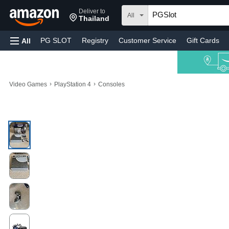
Deliver to
All
Thailand
PG SLOT
Registry
Customer Service
Gift Cards
All
›
›
Video Games
PlayStation 4
Consoles