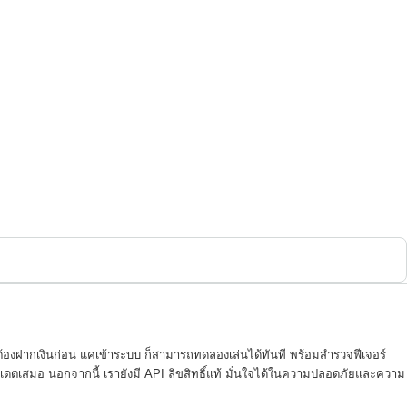
ต้องฝากเงินก่อน แค่เข้าระบบ ก็สามารถทดลองเล่นได้ทันที พร้อมสำรวจฟีเจอร์
ปเดตเสมอ นอกจากนี้ เรายังมี API ลิขสิทธิ์แท้ มั่นใจได้ในความปลอดภัยและความ