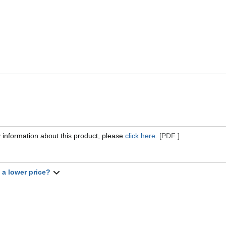
 information about this product, please
click here.
[PDF ]
t a lower price?