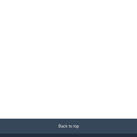
Back to top