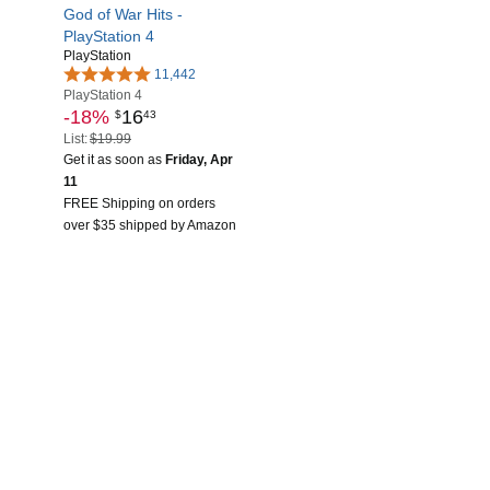
God of War Hits -
PlayStation 4
PlayStation
11,442
PlayStation 4
-18%
16
$
43
List:
$19.99
Get it as soon as
Friday, Apr
11
FREE Shipping on orders
over $35 shipped by Amazon