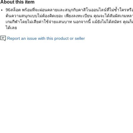
About this item
96สล็อต พร้อมที่จะผ่อนคลายและสนุกกับคาสิโนออนไลน์ที่ไม่ซ้ำใครหรือยั
ต้นความสนุกแบบไม่ต้องคิดเยอะ เพียงลงทะเบียน คุณจะได้สัมผัสเกมหลา
เกมกีฬาโดยไม่เสียค่าใช้จ่ายแสนบาท นอกจากนี้ แม้ยังไม่ได้สมัคร คุณ
ได้เลย
Report an issue with this product or seller