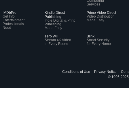
Computing
Services
IMDbPro
Kindle Direct
Prime Video Direct
Get Info
Video Distribution
Publishing
Entertainment
Made Easy
Indie Digital & Print
Professionals
Publishing
Need
Made Easy
eero WiFi
Blink
Stream 4K Video
Smart Security
in Every Room
for Every Home
Conditions of Use
Privacy Notice
Cons
© 1996-2025, 