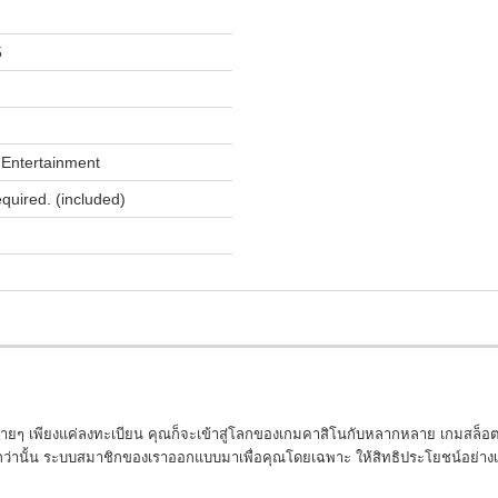
5
Entertainment
equired. (included)
ยๆ เพียงแค่ลงทะเบียน คุณก็จะเข้าสู่โลกของเกมคาสิโนกับหลากหลาย เกมสล็อต รู
ากกว่านั้น ระบบสมาชิกของเราออกแบบมาเพื่อคุณโดยเฉพาะ ให้สิทธิประโยชน์อย่าง