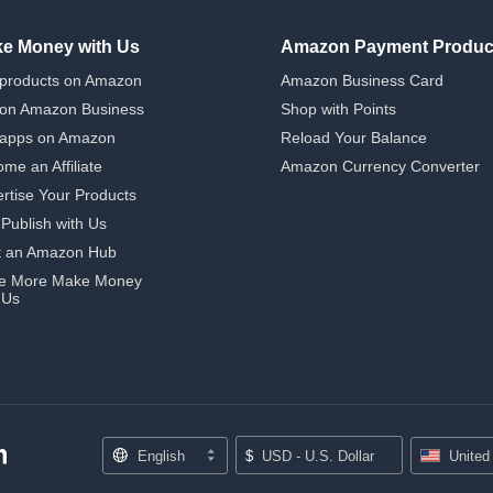
e Money with Us
Amazon Payment Produc
 products on Amazon
Amazon Business Card
 on Amazon Business
Shop with Points
 apps on Amazon
Reload Your Balance
me an Affiliate
Amazon Currency Converter
rtise Your Products
-Publish with Us
t an Amazon Hub
e More Make Money
 Us
English
$
USD - U.S. Dollar
United