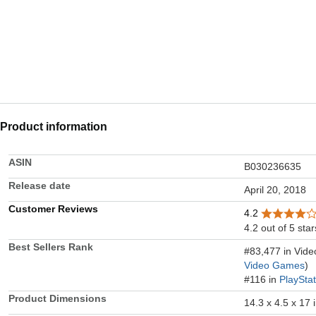
Product information
ASIN
B030236635
Release date
April 20, 2018
Customer Reviews
4.2
4.2 out of 5 star
Best Sellers Rank
#83,477 in Vid
Video Games
)
#116 in
PlaySta
Product Dimensions
14.3 x 4.5 x 17