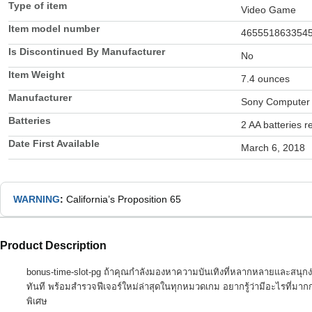
Type of item
Video Game
Item model number
465551863354
Is Discontinued By Manufacturer
No
Item Weight
7.4 ounces
Manufacturer
Sony Computer 
Batteries
2 AA batteries r
Date First Available
March 6, 2018
WARNING
:
California’s Proposition 65
Product Description
bonus-time-slot-pg ถ้าคุณกำลังมองหาความบันเทิงที่หลากหลายและสนุกง่า
ทันที พร้อมสำรวจฟีเจอร์ใหม่ล่าสุดในทุกหมวดเกม อยากรู้ว่ามีอะไรที่ม
พิเศษ