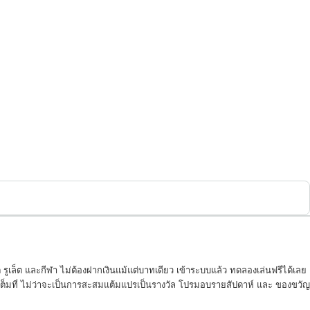
เล็ต และกีฬา ไม่ต้องฝากเงินแม้แต่บาทเดียว เข้าระบบแล้ว ทดลองเล่นฟรีได้เลย
เต็มที่ ไม่ว่าจะเป็นการสะสมแต้มแปรเป็นรางวัล โปรมอบรายสัปดาห์ และ ของขวัญ