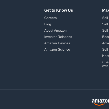
Get to Know Us
Mak
Careers
Sell
Blog
Sell
About Amazon
Sell
Investor Relations
Beco
Amazon Devices
Adve
Amazon Science
Self
Hos
›
Se
with