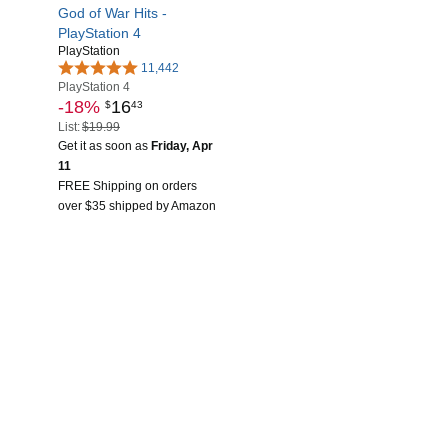
God of War Hits -
PlayStation 4
PlayStation
11,442
PlayStation 4
-18%
16
$
43
List:
$19.99
Get it as soon as
Friday, Apr
11
FREE Shipping on orders
over $35 shipped by Amazon