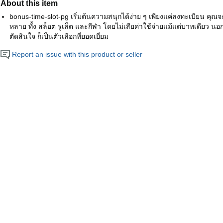
About this item
bonus-time-slot-pg เริ่มต้นความสนุกได้ง่าย ๆ เพียงแค่ลงทะเบียน คุณ
หลาย ทั้ง สล็อต รูเล็ต และกีฬา โดยไม่เสียค่าใช้จ่ายแม้แต่บาทเดียว น
ตัดสินใจ ก็เป็นตัวเลือกที่ยอดเยี่ยม
Report an issue with this product or seller