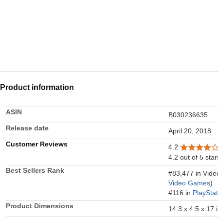
Product information
ASIN
B030236635
Release date
April 20, 2018
Customer Reviews
4.2
4.2 out of 5 star
Best Sellers Rank
#83,477 in Vid
Video Games
)
#116 in
PlaySta
Product Dimensions
14.3 x 4.5 x 17