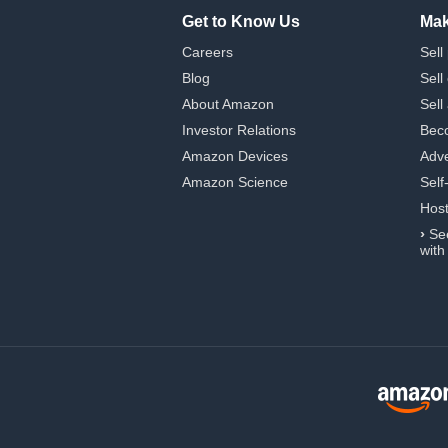
Get to Know Us
Mak
Careers
Sell
Blog
Sell
About Amazon
Sell
Investor Relations
Beco
Amazon Devices
Adve
Amazon Science
Self
Hos
›
Se
with