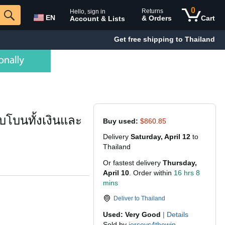
0
Returns
Hello, sign in
EN
& Orders
Cart
Account & Lists
Get free shipping to Thailand
รับโบนทั้งเงินและ
Buy used:
$860.85
Delivery
Saturday, April 12
to
Thailand
Or fastest delivery
Thursday,
April 10
. Order within
16 hrs 8
mins
Deliver to
Thailand
Used: Very Good
|
Details
Sold by
jerseys4thewin