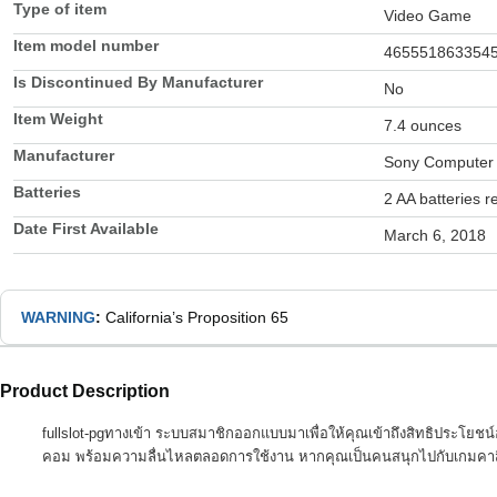
Type of item
Video Game
Item model number
465551863354
Is Discontinued By Manufacturer
No
Item Weight
7.4 ounces
Manufacturer
Sony Computer 
Batteries
2 AA batteries r
Date First Available
March 6, 2018
WARNING
:
California’s Proposition 65
Product Description
fullslot-pgทางเข้า ระบบสมาชิกออกแบบมาเพื่อให้คุณเข้าถึงสิทธิประโยชน์
คอม พร้อมความลื่นไหลตลอดการใช้งาน หากคุณเป็นคนสนุกไปกับเกมคาสิโนห