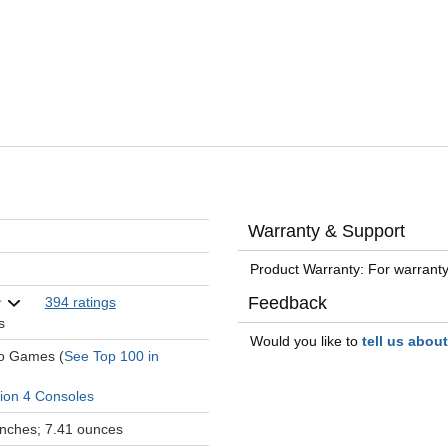
Warranty & Support
Product Warranty: For warranty
Feedback
394 ratings
s
Would you like to
tell us abou
eo Games (
See Top 100 in
tion 4 Consoles
 inches; 7.41 ounces