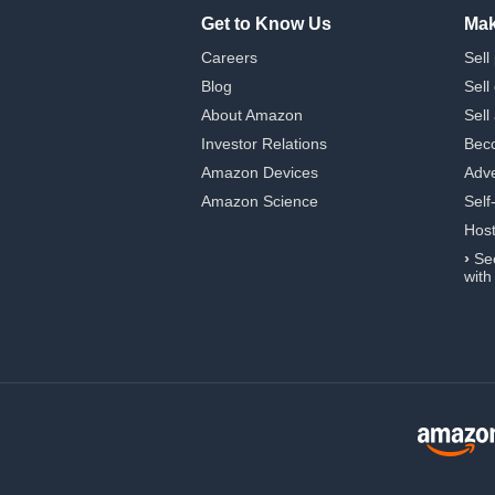
Get to Know Us
Mak
Careers
Sell
Blog
Sell
About Amazon
Sell
Investor Relations
Beco
Amazon Devices
Adve
Amazon Science
Self
Hos
›
Se
with