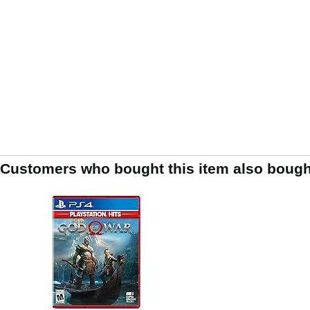
Customers who bought this item also bough