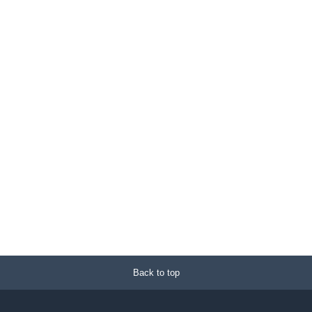
Back to top