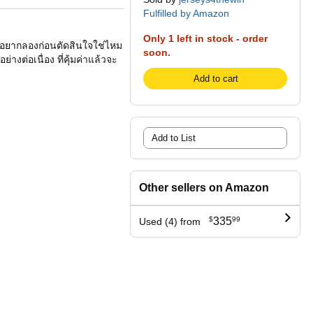
Fulfilled by Amazon
Only 1 left in stock - order
ยน อยากลองก่อนตัดสินใจใช่ไหม
soon.
่างต่อเนื่อง ที่คุ้มค่าแล้วจะ
Add to cart
Add to List
Other sellers on Amazon
$
335
99
Used (4) from