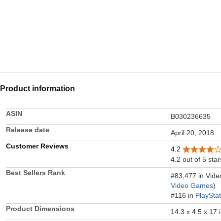
Product information
ASIN
B030236635
Release date
April 20, 2018
Customer Reviews
4.2
4.2 out of 5 star
Best Sellers Rank
#83,477 in Vid
Video Games
)
#116 in
PlaySta
Product Dimensions
14.3 x 4.5 x 17