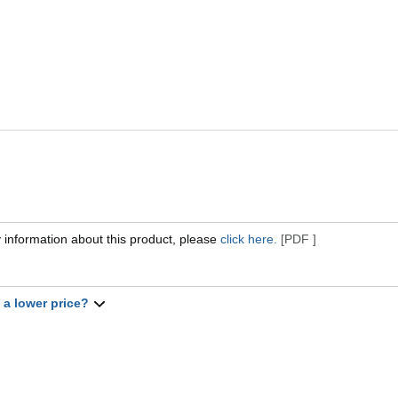
 information about this product, please
click here.
[PDF ]
t a lower price?