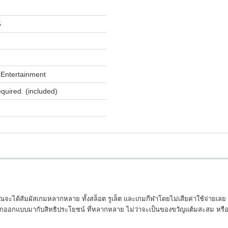
5
Entertainment
equired. (included)
ณจะได้สัมผัสเกมหลากหลาย ทั้งสล็อต รูเล็ต และเกมกีฬาโดยไม่เสียค่าใช้จ่ายเลย แ
กออกแบบมากับสิทธิประโยชน์ ที่หลากหลาย ไม่ว่าจะเป็นของขวัญแต้มสะสม หรือโ