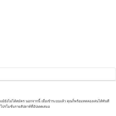
ม้ยังไม่ได้สมัคร นอกจากนี้ เมื่อเข้าระบบแล้ว คุณก็พร้อมทดลองเล่นได้ทันที
ปรโมชั่นรายสัปดาห์ที่อัปเดตเสมอ