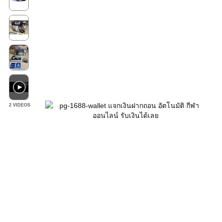
2 VIDEOS