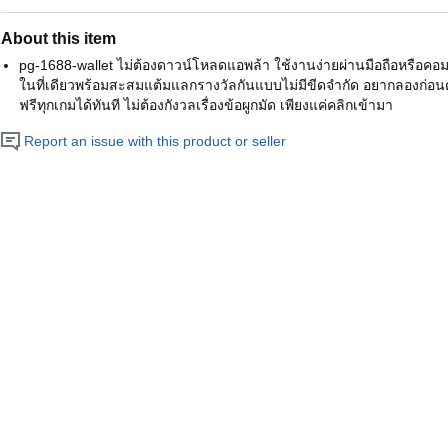
About this item
pg-1688-wallet ไม่ต้องดาวน์โหลดแอพล้า ใช้งานง่ายผ่านมือถือหรือคอ
ในที่เดียวพร้อมสะสมแต้มแลกรางวัลกันแบบไม่มีขีดจำกัด อยากลองก่อน
ฟรีทุกเกมได้ทันที ไม่ต้องกังวลเรื่องข้อผูกมัด เพียงแค่คลิกเข้ามา
Report an issue with this product or seller