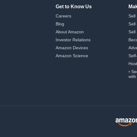
Get to Know Us
Mak
Careers
Sell
Blog
Sell
About Amazon
Sell
Investor Relations
Beco
Amazon Devices
Adve
Amazon Science
Self
Hos
›
Se
with