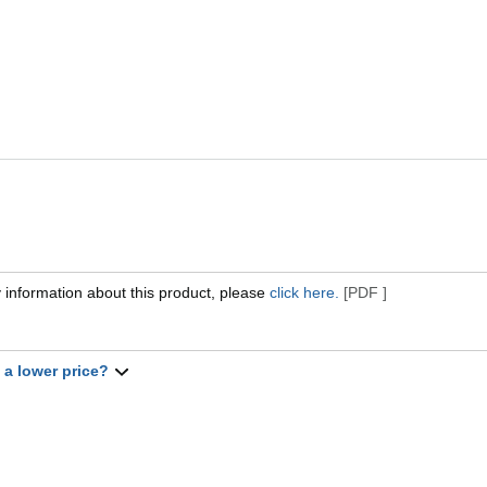
 information about this product, please
click here.
[PDF ]
t a lower price?