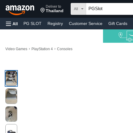
Deliver to
All
Thailand
PG SLOT
Registry
Customer Service
Gift Cards
All
›
›
Video Games
PlayStation 4
Consoles