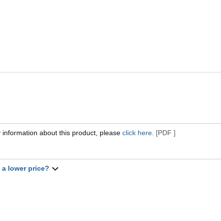
 information about this product, please
click here.
[PDF ]
t a lower price?