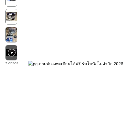
2 VIDEOS