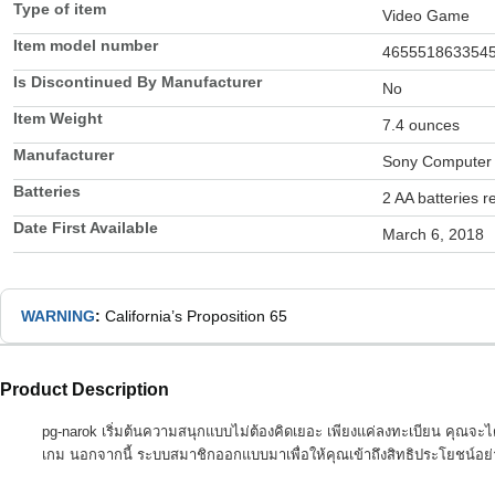
Type of item
Video Game
Item model number
465551863354
Is Discontinued By Manufacturer
No
Item Weight
7.4 ounces
Manufacturer
Sony Computer 
Batteries
2 AA batteries r
Date First Available
March 6, 2018
WARNING
:
California’s Proposition 65
Product Description
pg-narok เริ่มต้นความสนุกแบบไม่ต้องคิดเยอะ เพียงแค่ลงทะเบียน คุณจะไ
เกม นอกจากนี้ ระบบสมาชิกออกแบบมาเพื่อให้คุณเข้าถึงสิทธิประโยชน์อย่าง