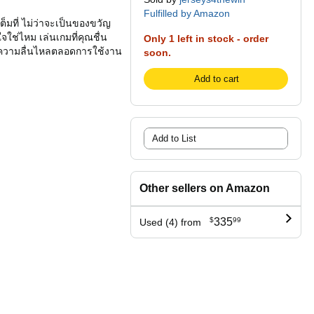
Fulfilled by Amazon
็มที่ ไม่ว่าจะเป็นของขวัญ
ใช่ไหม เล่นเกมที่คุณชื่น
Only 1 left in stock - order
มความลื่นไหลตลอดการใช้งาน
soon.
Add to cart
Add to List
Other sellers on Amazon
$
335
99
Used (4) from