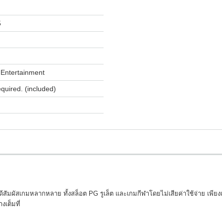
5
Entertainment
equired. (included)
ด้สัมผัสเกมหลากหลาย ทั้งสล็อต PG รูเล็ต และเกมกีฬาโดยไม่เสียค่าใช้จ่าย เพี
เต็มที่