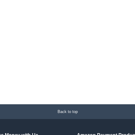
Back to top