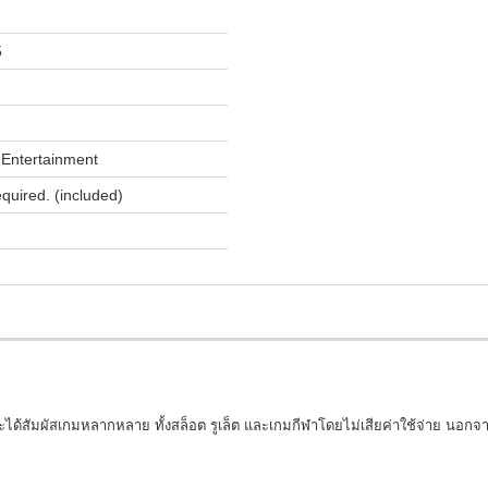
5
Entertainment
equired. (included)
ะได้สัมผัสเกมหลากหลาย ทั้งสล็อต รูเล็ต และเกมกีฬาโดยไม่เสียค่าใช้จ่าย นอกจา