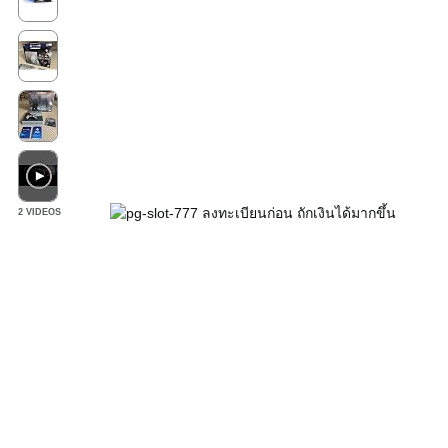
2 VIDEOS