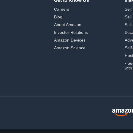
Get to Know Us
Mak
Careers
Sell
Blog
Sell
About Amazon
Sell
Investor Relations
Beco
Amazon Devices
Adve
Amazon Science
Self
Hos
›
Se
with