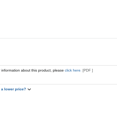
 information about this product, please
click here.
[PDF ]
t a lower price?