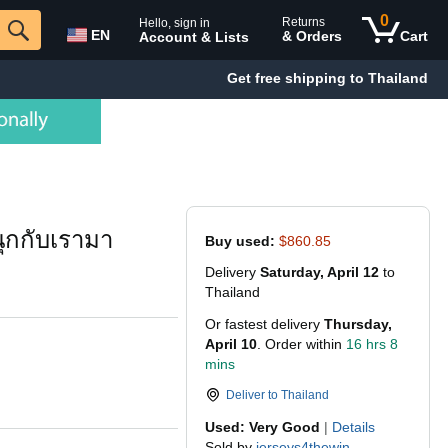
0
Returns
Hello, sign in
EN
& Orders
Cart
Account & Lists
Get free shipping to Thailand
ุกกับเรามา
Buy used:
$860.85
Delivery
Saturday, April 12
to
Thailand
Or fastest delivery
Thursday,
April 10
. Order within
16 hrs 8
mins
Deliver to
Thailand
Used: Very Good
|
Details
Sold by
jerseys4thewin