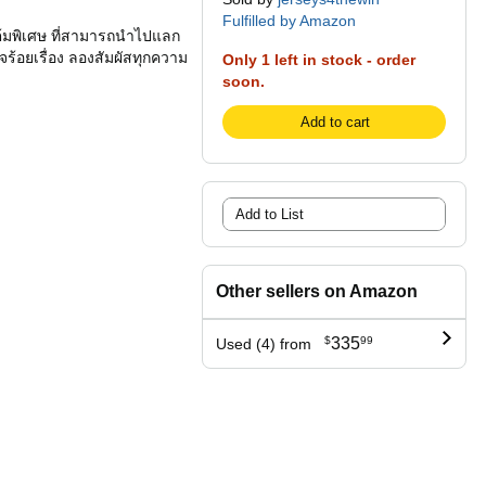
Fulfilled by Amazon
แต้มพิเศษ ที่สามารถนำไปแลก
็จร้อยเรื่อง ลองสัมผัสทุกความ
Only 1 left in stock - order
soon.
Add to cart
Add to List
Other sellers on Amazon
$
335
99
Used (4) from