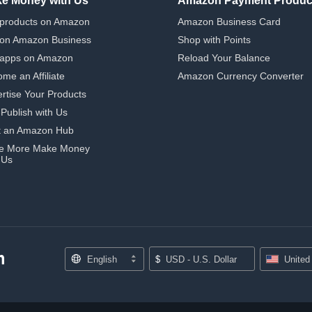
e Money with Us
Amazon Payment Produc
 products on Amazon
Amazon Business Card
 on Amazon Business
Shop with Points
 apps on Amazon
Reload Your Balance
me an Affiliate
Amazon Currency Converter
rtise Your Products
-Publish with Us
t an Amazon Hub
e More Make Money
 Us
English
$
USD - U.S. Dollar
United