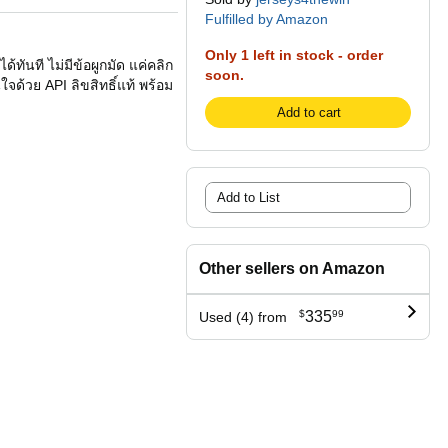
Fulfilled by Amazon
Only 1 left in stock - order
้ทันที ไม่มีข้อผูกมัด แค่คลิก
soon.
ใจด้วย API ลิขสิทธิ์แท้ พร้อม
Add to cart
Add to List
Other sellers on Amazon
$
335
99
Used (4) from