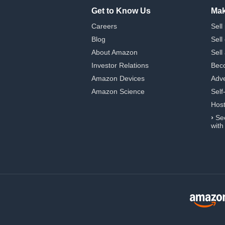
Get to Know Us
Mak
Careers
Sell
Blog
Sell
About Amazon
Sell
Investor Relations
Beco
Amazon Devices
Adve
Amazon Science
Self
Hos
›
Se
with