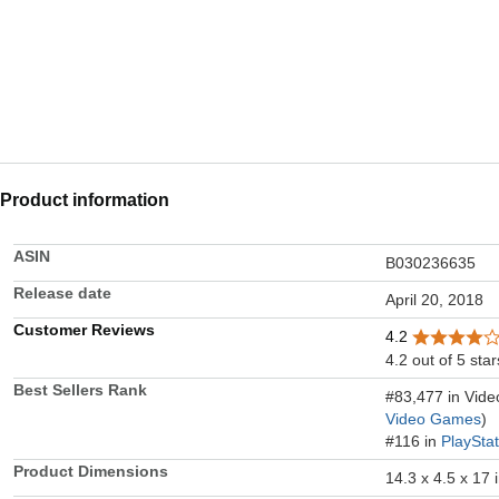
Product information
ASIN
B030236635
Release date
April 20, 2018
Customer Reviews
4.2
4.2 out of 5 star
Best Sellers Rank
#83,477 in Vid
Video Games
)
#116 in
PlaySta
Product Dimensions
14.3 x 4.5 x 17