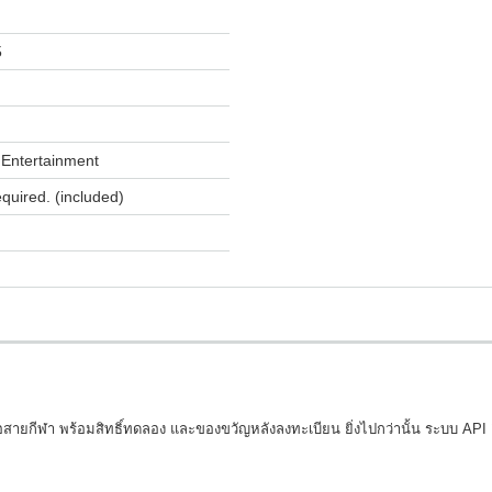
5
Entertainment
equired. (included)
หรือสายกีฬา พร้อมสิทธิ์ทดลอง และของขวัญหลังลงทะเบียน ยิ่งไปกว่านั้น ระบบ API ล