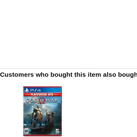
Customers who bought this item also bough