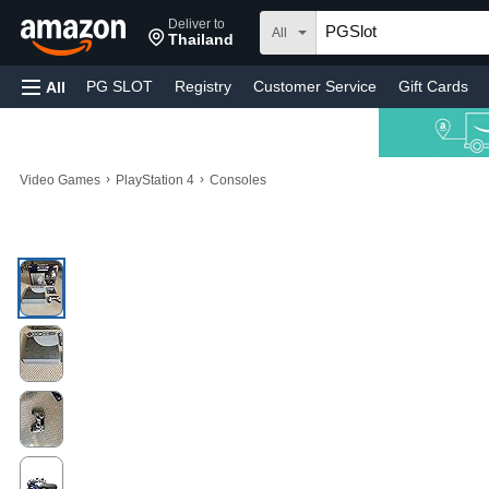
Deliver to
All
Thailand
PG SLOT
Registry
Customer Service
Gift Cards
All
›
›
Video Games
PlayStation 4
Consoles