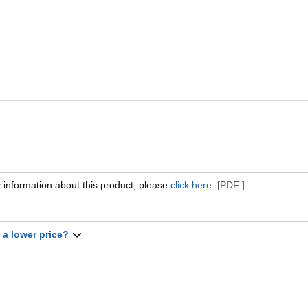
 information about this product, please
click here.
[PDF ]
t a lower price?