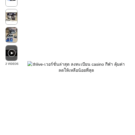
2 VIDEOS