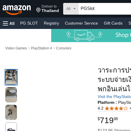
Deliver to
All
Thailand
PG SLOT
Registry
Customer Service
Gift Cards
S
All
›
›
Video Games
PlayStation 4
Consoles
วาระการปร
ระบบจ่ายเง
พกอินเล่นไ
Visit the PlayStat
Platform :
PlaySt
4.2
719
$
98
$123.86 Shipping