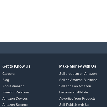
Get to Know Us
Make Money with Us
Careers
Sell products on Amazon
Blog
Sell on Amazon Business
About Amazon
Sell apps on Amazon
Investor Relations
Become an Affiliate
Amazon Devices
Advertise Your Products
Amazon Science
Self-Publish with Us